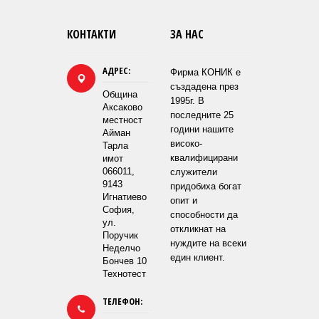
КОНТАКТИ
ЗА НАС
АДРЕС:
Фирма КОНИК е
създадена през
Община
1995г. В
Аксаково
последните 25
местност
години нашите
Айман
високо-
Тарла
квалифицирани
имот
066011,
служители
9143
придобиха богат
Игнатиево
опит и
София,
способности да
ул.
откликнат на
Поручик
нуждите на всеки
Неделчо
един клиент.
Бончев 10
Технотест
ТЕЛЕФОН: