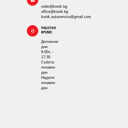
order@konik.bg
office@konik.bg
konik.autoservice@gmail.com
РАБОТНО
ВРЕМЕ:
Делнични
дни:
8:00ч. -
17:30
Събота:
почивен
ден
Неделя:
почивен
ден