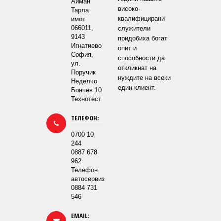
Айман
високо-
Тарла
квалифицирани
имот
066011,
служители
9143
придобиха богат
Игнатиево
опит и
София,
способности да
ул.
откликнат на
Поручик
нуждите на всеки
Неделчо
един клиент.
Бончев 10
Технотест
ТЕЛЕФОН:
0700 10
244
0887 678
962
Телефон
автосервиз
0884 731
546
EMAIL: