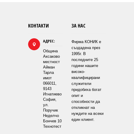
КОНТАКТИ
ЗА НАС
АДРЕС:
Фирма КОНИК е
създадена през
Община
1995г. В
Аксаково
последните 25
местност
години нашите
Айман
високо-
Тарла
квалифицирани
имот
066011,
служители
9143
придобиха богат
Игнатиево
опит и
София,
способности да
ул.
откликнат на
Поручик
нуждите на всеки
Неделчо
един клиент.
Бончев 10
Технотест