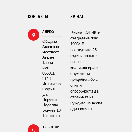
КОНТАКТИ
ЗА НАС
АДРЕС:
Фирма КОНИК е
създадена през
Община
1995г. В
Аксаково
последните 25
местност
години нашите
Айман
високо-
Тарла
квалифицирани
имот
066011,
служители
9143
придобиха богат
Игнатиево
опит и
София,
способности да
ул.
откликнат на
Поручик
нуждите на всеки
Неделчо
един клиент.
Бончев 10
Технотест
ТЕЛЕФОН: