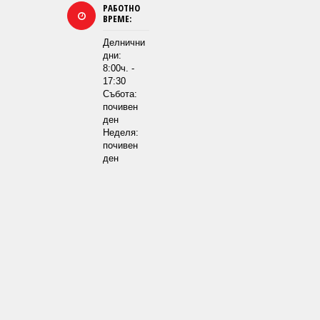
РАБОТНО
ВРЕМЕ:
Делнични
дни:
8:00ч. -
17:30
Събота:
почивен
ден
Неделя:
почивен
ден