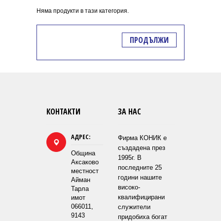
Няма продукти в тази категория.
ПРОДЪЛЖИ
КОНТАКТИ
ЗА НАС
АДРЕС:
Фирма КОНИК е
създадена през
Община
1995г. В
Аксаково
последните 25
местност
години нашите
Айман
високо-
Тарла
квалифицирани
имот
066011,
служители
9143
придобиха богат