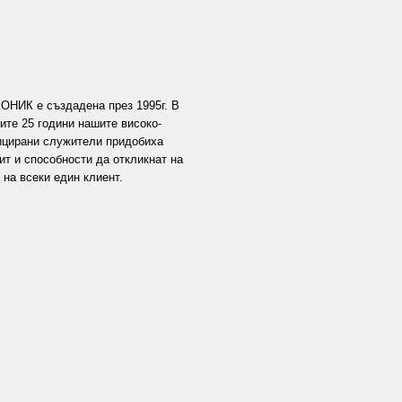
ОНИК е създадена през 1995г. В
ите 25 години нашите високо-
цирани служители придобиха
ит и способности да откликнат на
 на всеки един клиент.