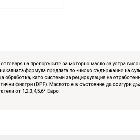
L
отговаря на препоръките за моторно масло за ултра вис
никалната формула предлага по -ниско съдържание на сулф
а обработка, като системи за рециркулация на отработени
стични филтри (DPF). Маслото е в състояние да осигури д
ели от 1,2,3,4,5,6* Евро.